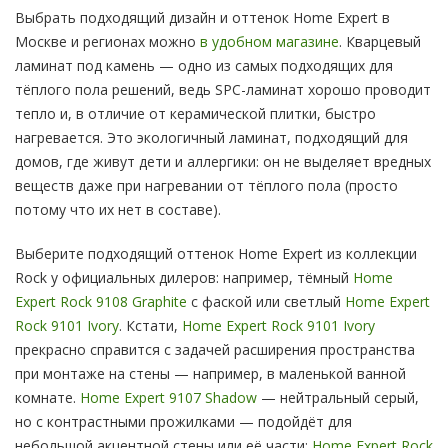
Выбрать подходящий дизайн и оттенок Home Expert в
Москве и регионах можно
в удобном магазине
. Кварцевый
ламинат под камень — одно из самых подходящих для
тёплого пола решений, ведь SPC-ламинат хорошо проводит
тепло и, в отличие от керамической плитки, быстро
нагревается. Это экологичный ламинат, подходящий для
домов, где живут дети и аллергики: он не выделяет вредных
веществ даже при нагревании от тёплого пола (просто
потому что их нет в составе).
Выберите подходящий оттенок Home Expert из коллекции
Rock у официальных дилеров: например, тёмный
Home
Expert Rock 9108 Graphite
с фаской или светлый
Home Expert
Rock 9101 Ivory
. Кстати,
Home Expert Rock 9101 Ivory
прекрасно справится с задачей расширения пространства
при монтаже на стены — например, в маленькой ванной
комнате.
Home Expert 9107 Shadow
— нейтральный серый,
но с контрастными прожилками — подойдёт для
небольшой акцентной стены или её части:
Home Expert Rock