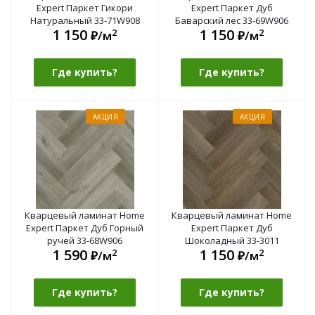
Expert Паркет Гикори
Expert Паркет Дуб
Натуральный 33-71W908
Баварский лес 33-69W906
1 150
1 150
2
2
₽/м
₽/м
Где купить?
Где купить?
АКЦИЯ
АКЦИЯ
Кварцевый ламинат Home
Кварцевый ламинат Home
Expert Паркет Дуб Горный
Expert Паркет Дуб
ручей 33-68W906
Шоколадный 33-3011
1 590
1 150
2
2
₽/м
₽/м
Где купить?
Где купить?